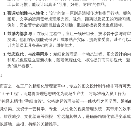
工认知习惯，能设计出真正“可用、好用、耐用”的作品。
强调功能性与人性化：
设计的第一原则是清晰传达和指导行动。颜色
图形、文字的运用需考虑现场光照、视角、距离以及员工的阅读习惯
例如，安全警示必须醒目且含义明确，数据看板要突出重点指标。
鼓励内部参与：
在设计过程中，应让一线班组长、技术骨干参与评审
测试。他们的反馈能确保设计成果贴合实际，提高接受度。甚至可以
训内部员工具备基础的设计维护能力。
动态迭代，与改善同步：
精细化管理是一个动态过程。图文设计的内
和形式也应建立更新机制，随着流程优化、标准提升而同步迭代，避
免“僵尸看板”。
##
而言之，在工厂的精细化管理变革中，专业的图文设计制作绝非可有可无
“面子工程”，而是将管理思想转化为现场生产力、将标准植入员工行为
“神经末梢”和“毛细血管”。它搭建起管理决策与一线执行之间坚固、通畅
觉桥梁。投资于一套科学、专业、人性化的视觉管理系统，其带来的效率
、错误减少、文化塑造等回报，将远超其投入，是确保精细化管理变革成
以落地、生根、持续的关键推手。