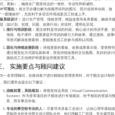
式、图标），确保全厂视觉传达的一致性、专业性和权威性。
OP可视化：
将文字步骤分解为按顺序排列的图示、照片或简单动画，做
“一图懂操作”，尤其利于多语言环境或新员工快速上手。
板系统设计：
设计生产管理、绩效管理、精益改善等各类看板，确保关
息（如计划、实绩、问题、改善行动）的实时、透明化呈现。
推行与培训阶段：
图文材料是培训的利器。精心设计的培训手册、宣
海报、电子课件，能显著提升培训的吸引力和效果。通过漫画、故事
等形式解读改善案例，更能激发员工的参与感和认同感。
固化与持续改善阶段：
持续更新的看板、改善成果展示墙、荣誉榜等
通过视觉化方式固化新标准，营造持续改善的文化氛围。良好的设计
激励员工主动维护和更新这些视觉管理工具。
三、 实施要点与顾问建议
为一名管理顾问，在推动客户进行精细化管理变革时，对于图文设计制作
，我们通常会提出以下建议：
战略前置，系统规划：
将视觉传达系统（Visual Communication
System）作为变革项目的子模块进行专项规划，给予相应的资源与
算，而非事后补做。
专业的事交给专业的人：
尽量寻求具备工业设计、认知心理学基础或
悉制造业的专业图文设计团队合作。他们理解工厂环境、安全规范和