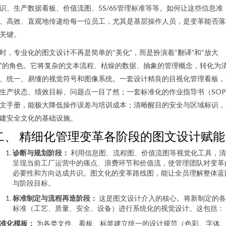
识、生产数据看板、价值流图、5S/6S管理标准等等。如何让这些信息准
、高效、直观地传递给每一位员工，尤其是基层操作人员，是变革能否落
关键。
时，专业化的图文设计不再是简单的“美化”，而是扮演着“翻译”和“放大
”的角色。它将复杂的文本流程、枯燥的数据、抽象的管理概念，转化为
、统一、易懂的视觉符号和图像系统。一套设计精良的目视化管理看板，
生产状态、绩效目标、问题点一目了然；一套标准化的作业指导书（SO
文手册，能极大降低操作误差与培训成本；清晰醒目的安全与区域标识，
建安全文化的基础设施。
二、 精细化管理变革各阶段的图文设计赋能
诊断与规划阶段：
利用信息图、流程图、价值流图等视觉化工具，清
呈现当前工厂运营中的痛点、浪费环节和价值流，使管理团队对变革
必要性和方向达成共识。图文化的变革路线图，能让全员理解整体蓝
与阶段目标。
标准制定与流程再造阶段：
这是图文设计介入的核心。将新制定的各
标准（工艺、质量、安全、设备）进行系统化的视觉设计。这包括：
准化模板：
为各类文件、看板、标签建立统一的设计规范（色彩、字体